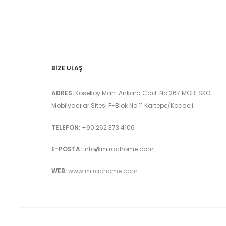
BIZE ULAŞ
ADRES:
Köseköy Mah. Ankara Cad. No:267 MOBESKO
Mobilyacılar Sitesi F-Blok No:11 Kartepe/Kocaeli
TELEFON:
+90 262 373 4106
E-POSTA:
info@mirachome.com
WEB:
www.mirachome.com