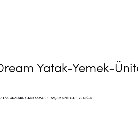
Dream Yatak-Yemek-Ünit
YATAK ODALARI
,
YEMEK ODALARI
,
YAŞAM ÜNITELERI VE DIĞER